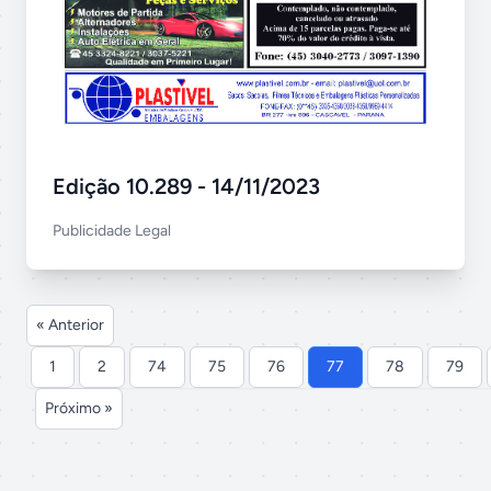
Edição 10.289 - 14/11/2023
Publicidade Legal
« Anterior
1
2
74
75
76
77
78
79
Próximo »